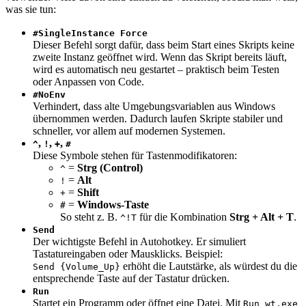
was sie tun:
#SingleInstance Force
Dieser Befehl sorgt dafür, dass beim Start eines Skripts keine
zweite Instanz geöffnet wird. Wenn das Skript bereits läuft,
wird es automatisch neu gestartet – praktisch beim Testen
oder Anpassen von Code.
#NoEnv
Verhindert, dass alte Umgebungsvariablen aus Windows
übernommen werden. Dadurch laufen Skripte stabiler und
schneller, vor allem auf modernen Systemen.
,
,
,
^
!
+
#
Diese Symbole stehen für Tastenmodifikatoren:
=
Strg (Control)
^
=
Alt
!
=
Shift
+
=
Windows-Taste
#
So steht z. B.
für die Kombination
Strg + Alt + T
.
^!T
Send
Der wichtigste Befehl in Autohotkey. Er simuliert
Tastatureingaben oder Mausklicks. Beispiel:
erhöht die Lautstärke, als würdest du die
Send {Volume_Up}
entsprechende Taste auf der Tastatur drücken.
Run
Startet ein Programm oder öffnet eine Datei. Mit
Run wt.exe