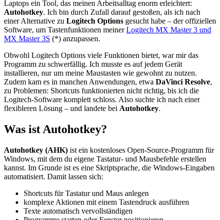
Laptops ein Tool, das meinen Arbeitsalltag enorm erleichtert:
Autohotkey
. Ich bin durch Zufall darauf gestoßen, als ich nach
einer Alternative zu
Logitech Options
gesucht habe – der offiziellen
Software, um Tastenfunktionen meiner
Logitech MX Master 3 und
MX Master 3S
(*) anzupassen.
Obwohl Logitech Options viele Funktionen bietet, war mir das
Programm zu schwerfällig. Ich musste es auf jedem Gerät
installieren, nur um meine Maustasten wie gewohnt zu nutzen.
Zudem kam es in manchen Anwendungen, etwa
DaVinci Resolve
,
zu Problemen: Shortcuts funktionierten nicht richtig, bis ich die
Logitech-Software komplett schloss. Also suchte ich nach einer
flexibleren Lösung – und landete bei
Autohotkey
.
Was ist Autohotkey?
Autohotkey (AHK)
ist ein kostenloses Open-Source-Programm für
Windows, mit dem du eigene Tastatur- und Mausbefehle erstellen
kannst. Im Grunde ist es eine Skriptsprache, die Windows-Eingaben
automatisiert. Damit lassen sich:
Shortcuts für Tastatur und Maus anlegen
komplexe Aktionen mit einem Tastendruck ausführen
Texte automatisch vervollständigen
Programme starten oder Fenster positionieren