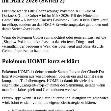
im März 2026 (Switch 2)
Für viele war das die Überraschung: Pokémon XD: Gale of
Darkness (GameCube) wird im März 2026 Teil der Nintendo
GameCube – Nintendo Classics Bibliothek. Das ist kein Einzelkauf
im eShop, sondern an das NSO + Erweiterungspaket gebunden und
damit Switch-2-exklusiv.
Wenn du Pokémon Colosseum mochtest oder generell Lust auf die
„Shadow Pokémon“-Ära hast, ist das ein fettes Ding – und
vermutlich der bequemste Weg, das Spiel legal und ohne absurde
Gebrauchtpreise nachzuholen.
Pokémon HOME kurz erklärt
Pokémon HOME ist deine zentrale Sammelbox in der Cloud: Du
lagerst Pokémon aus verschiedenen Spielen ein und kannst sie in
kompatible Titel übertragen. HOME ist damit für viele das
eigentliche „Langzeit-Projekt“ hinter der Sammlung, gerade wenn
man über Jahre spielt und Generationen wechseln.
Praxis-Tipp: Wenn HOME für Feuerrot und Blattgrün freigeschaltet
wird, lohnt es sich, vorher die eigene Zielstrategie zu klären:
Willst du nur sammeln und archivieren?