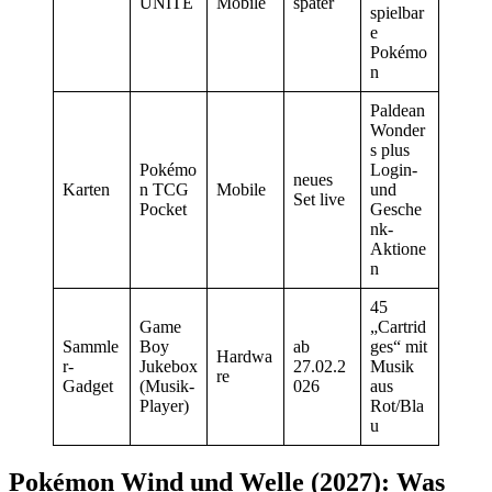
UNITE
Mobile
später
spielbar
e
Pokémo
n
Paldean
Wonder
s plus
Pokémo
Login-
neues
Karten
n TCG
Mobile
und
Set live
Pocket
Gesche
nk-
Aktione
n
45
Game
„Cartrid
Sammle
Boy
ab
ges“ mit
Hardwa
r-
Jukebox
27.02.2
Musik
re
Gadget
(Musik-
026
aus
Player)
Rot/Bla
u
Pokémon Wind und Welle (2027): Was