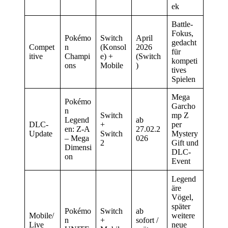
ek
Battle-
Fokus,
Pokémo
Switch
April
gedacht
Compet
n
(Konsol
2026
für
itive
Champi
e) +
(Switch
kompeti
ons
Mobile
)
tives
Spielen
Mega
Pokémo
Garcho
n
Switch
mp Z
Legend
ab
DLC-
+
per
en: Z-A
27.02.2
Update
Switch
Mystery
– Mega
026
2
Gift und
Dimensi
DLC-
on
Event
Legend
äre
Vögel,
später
Pokémo
Switch
ab
Mobile/
weitere
n
+
sofort /
Live
neue