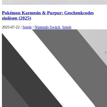
Pokémon Karmesin & Purpur: Geschenkcodes
einlösen (2025)
2025-07-22
/
Spiele
/
Nintendo Switch
,
Spiele