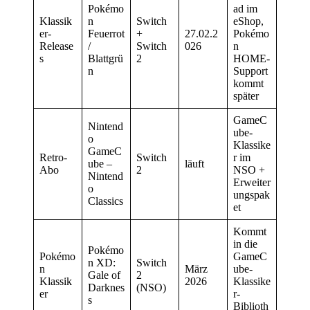
Pokémo
ad im
Klassik
n
Switch
eShop,
er-
Feuerrot
+
27.02.2
Pokémo
Release
/
Switch
026
n
s
Blattgrü
2
HOME-
n
Support
kommt
später
GameC
Nintend
ube-
o
Klassike
GameC
Retro-
Switch
r im
ube –
läuft
Abo
2
NSO +
Nintend
Erweiter
o
ungspak
Classics
et
Kommt
in die
Pokémo
Pokémo
GameC
n XD:
Switch
n
März
ube-
Gale of
2
Klassik
2026
Klassike
Darknes
(NSO)
er
r-
s
Biblioth