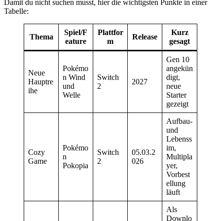
Damit du nicht suchen musst, hier die wichtigsten Punkte in einer
Tabelle:
Spiel/F
Plattfor
Kurz
Thema
Release
eature
m
gesagt
Gen 10
Pokémo
angekün
Neue
n Wind
Switch
digt,
Hauptre
2027
und
2
neue
ihe
Welle
Starter
gezeigt
Aufbau-
und
Lebenss
Pokémo
im,
Cozy
Switch
05.03.2
n
Multipla
Game
2
026
Pokopia
yer,
Vorbest
ellung
läuft
Als
Downlo