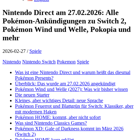
Nintendo Direct am 27.02.2026: Alle
Pokémon-Ankündigungen zu Switch 2,
Pokémon Wind und Welle, Pokopia und
mehr
2026-02-27
/
Spiele
Nintendo
Nintendo Switch
Pokemon
Spiele
Was ist eine Nintendo Direct und warum heißt das diesmal
Pokémon Presents?
Überblick: Das wurde am 27.02.2026 angekündigt
Pokémon Wind und Welle (2027): Was wir bisher wissen
Die neuen Starter
Kleines, aber wichtiges Detail: neue Sprache
Pokémon Feuerrot und Blattgrün für Switch: Klassiker, aber
mit modernen Haken
Pokémon HOME: kommt, aber nicht sofort
Was sind Nintendo Classics Games?
Pokémon XD: Gale of Darkness kommt im März 2026
(Switch 2)
Pokémon HOME kurz erklärt