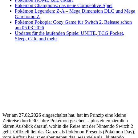
Pokémon Champions: das neue Competitive-Spiel
Pokémon Legenden: Z-A – Mega Dimension DLC und Mega
Garchomp Z
Pokémon Pokopia: Cozy Game für Switch 2, Release schon
am 05.03.2026
Updates für die laufenden Spiele: UNITE, TCG Pocket,
Sleep, Cafe und mehr
Wer am 27.02.2026 eingeschaltet hat, hat im Prinzip eine kleine
Zeitreise durch 30 Jahre Pokémon gesehen – plus einen ziemlich
klaren Ausblick darauf, wohin die Reise mit der Nintendo Switch 2
geht. Offiziell lief das Ganze als Pokémon Presents (Pokémon Day),
vom Aufbau her ist es aber genau das, was viele als „Nintendo