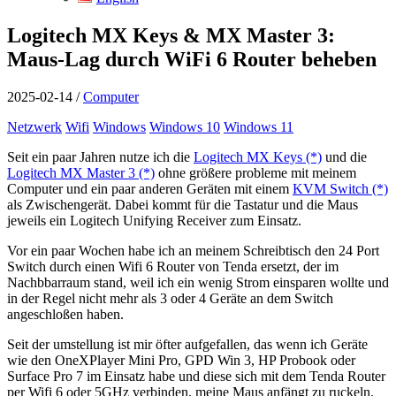
Logitech MX Keys & MX Master 3:
Maus-Lag durch WiFi 6 Router beheben
2025-02-14
/
Computer
Netzwerk
Wifi
Windows
Windows 10
Windows 11
Seit ein paar Jahren nutze ich die
Logitech MX Keys (*)
und die
Logitech MX Master 3 (*)
ohne größere probleme mit meinem
Computer und ein paar anderen Geräten mit einem
KVM Switch (*)
als Zwischengerät. Dabei kommt für die Tastatur und die Maus
jeweils ein Logitech Unifying Receiver zum Einsatz.
Vor ein paar Wochen habe ich an meinem Schreibtisch den 24 Port
Switch durch einen Wifi 6 Router von Tenda ersetzt, der im
Nachbbarraum stand, weil ich ein wenig Strom einsparen wollte und
in der Regel nicht mehr als 3 oder 4 Geräte an dem Switch
angeschloßen haben.
Seit der umstellung ist mir öfter aufgefallen, das wenn ich Geräte
wie den OneXPlayer Mini Pro, GPD Win 3, HP Probook oder
Surface Pro 7 im Einsatz habe und diese sich mit dem Tenda Router
per Wifi 6 oder 5GHz verbinden, meine Maus anfängt zu ruckeln.