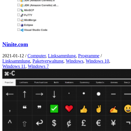
Ninite.com
2021-01-12
/
Computer
,
Linksammlung
,
Programme
/
Linksammlung
,
Paketverwaltung
,
Windows
,
Windows 10
,
Windows 11
,
Windows 7