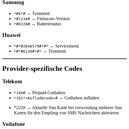
Samsung
→ Testmenü
*#0*#
→ Firmware-Version
*#1234#
→ Batteriestatus
*#0228#
Huawei
→ Servicemenü
*#*#2846579#*#*
→ Testmenü
*#*#6130#*#*
Provider-spezifische Codes
Telekom
→ Prepaid-Guthaben
*100#
→ Guthaben aufladen
*101*<Aufladecode>#
*222# → Aktuelle Sim Karte bei verwendung mehrere Sim
Karten für den Empfang von SMS Nachrichten aktivieren
Vodafone