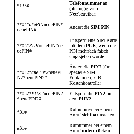
Telefonnummer
an
*135#
(abhängig vom
Netzbetreiber)
**04*
altePIN
neuePIN*
Ändert die
SIM-PIN
neuePIN#
Entsperrt eine SIM-Karte
**05
*PUK
neuePIN*ne
mit dem
PUK
, wenn die
uePIN#
PIN mehrfach falsch
eingegeben wurde
Ändert die
PIN2
(für
**042*
altePIN2
neuePI
spezielle SIM-
N2*neuePIN2#
Funktionen, z. B.
Kostenkontrolle)
**052*
PUK2
neuePIN2
Entsperrt die
PIN2
mit
*neuePIN2#
dem
PUK2
Rufnummer bei einem
*31#
Anruf
sichtbar
machen
Rufnummer bei einem
#31#
Anruf
unterdrücken