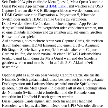
Seit Ende 2024 gibt es für die Meta Quest 2, Meta Quest 3 und die
Quest Pro eine App namens „
HDMI Link
„, mit welcher eine USB
Capture Card an die VR Brille angeschlossen werden kann, um
HDMI Geräte wie eine Playstation 4, Playstation 5, Nintendo
Switch oder andere HDMI Fähige Geräte zu verbinden.
Dabei werden diese Geräte dann in einem eigenen App Fenster
dargestellt und können frei vergrößert oder verkleinert werden, um
so eine Digitale Kinoleinwand zu erhalten und auf einem „großen
Bildschirm“ zu spielen.
Auf amazon gibt es mehrere Arten von Capture Cards, die meisten
davon haben einen HDMI Eingang und einen USB-C Ausgang.
Für längere Spielesitzungen empfiehlt es sich aber eine Capture
Card zu kaufen, die noch zusätzlich einen USB-C Ladeanschluss
besitzt, damit kann dann die Meta Quest während des Spielens
geladen werden und man ist nicht auf die 2-3h Akkulaufzeit
beschränkt.
Optional gibt es auch ein paar wenige Capture Cards, die für die
Nintendo Switch gedacht sind, diese besitzen auch eine eingebaute
Dockingstation mit Ladeanschluss (es wird nur die Spielkonsole
geladen, nicht die Meta Quest). In diesem Fall ist die Dockingstation
der Nintendo Switch nicht erforderlich und die Konsole kann
weiterhin im Handheld Betrieb genutzt werden.
Diese Capture Cards eignen sich auch für andere Handheld
Konsolen, wie bspw. das Steam Deck, den GPD Win oder diverse