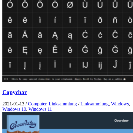
Copychar
2021-01-13
/
Computer
,
Linksammlung
/
Linksammlung
,
Windows
,
Windows 10
,
Windows 11