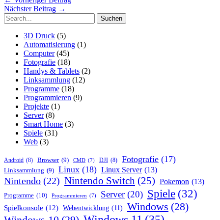
Nächster Beitrag
→
Suchen
nach:
3D Druck
(5)
Automatisierung
(1)
Computer
(45)
Fotografie
(18)
Handys & Tablets
(2)
Linksammlung
(12)
Programme
(18)
Programmieren
(9)
Projekte
(1)
Server
(8)
Smart Home
(3)
Spiele
(31)
Web
(3)
Fotografie
(17)
Browser
(9)
Android
(8)
DJI
(8)
CMD
(7)
Linux
(18)
Linux Server
(13)
Linksammlung
(9)
Nintendo Switch
(25)
Nintendo
(22)
Pokemon
(13)
Spiele
(32)
Server
(20)
Programme
(10)
Programmieren
(7)
Windows
(28)
Spielkonsole
(12)
Webentwicklung
(11)
Windows 11
(35)
Windows 10
(29)