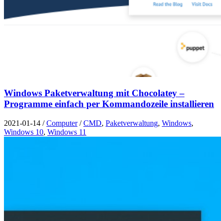
Windows Paketverwaltung mit Chocolatey –
Programme einfach per Kommandozeile installieren
2021-01-14
/
Computer
/
CMD
,
Paketverwaltung
,
Windows
,
Windows 10
,
Windows 11