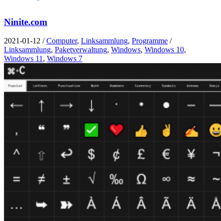
Ninite.com
2021-01-12
/
Computer
,
Linksammlung
,
Programme
/
Linksammlung
,
Paketverwaltung
,
Windows
,
Windows 10
,
Windows 11
,
Windows 7